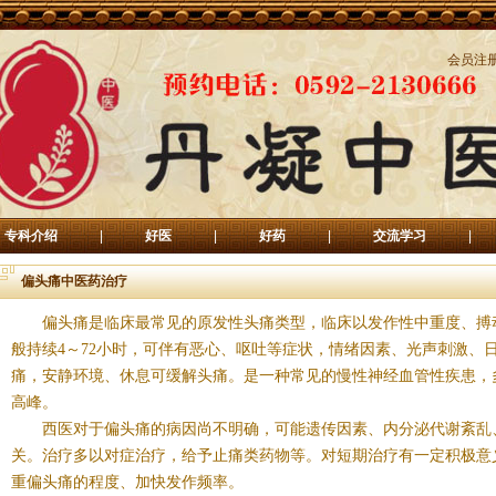
会员注
专科介绍
|
好医
|
好药
|
交流学习
|
偏头痛中医药治疗
偏头痛是临床最常见的原发性头痛类型，临床以发作性中重度、搏
般持续
4
～
72
小时，可伴有恶心、呕吐等症状，情绪因素、光声刺激、
痛，安静环境、休息可缓解头痛。是一种常见的慢性神经血管性疾患，
高峰。
西医对于偏头痛的病因尚不明确，可能遗传因素、内分泌代谢紊乱
关。治疗多以对症治疗，给予止痛类药物等。对短期治疗有一定积极意
重偏头痛的程度、加快发作频率。