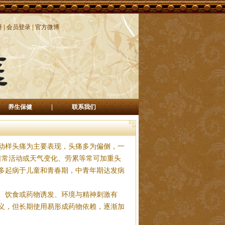
册
|
会员登录
|
官方微博
养生保健
|
联系我们
动样头痛为主要表现，头痛多为偏侧，一
日常活动或天气变化、劳累等常可加重头
多起病于儿童和青春期，中青年期达发病
、饮食或药物诱发、环境与精神刺激有
义，但长期使用易形成药物依赖，逐渐加