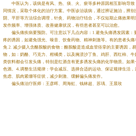
中医认为，该病是有风、热、痰、火、瘀等多种原因相互影响导致
同情况，采取个体化的治疗方案。中医诊治该病，通过辨证施治，辨别
阴、平肝等方法综合调理，针灸、药物治疗结合，不仅短期止痛效果明
发作频率、增强体质、改善健康状况，有些患者甚至可以治愈。
偏头痛疾病要预防。可注意以下几点内容：
1.
避免头痛诱发因素：
疼的诱因，如避免强光、噪音、饮食药物、精神刺激等。有的患者头痛
免
2.
减少摄入含酪胺酸的食物：酪胺酸是造成血管痉挛的主要诱因，
物，如：奶酪、巧克力、柑橘类，以及腌渍沙丁鱼、鸡肝、西红柿、牛
类饮料都会引发头痛，特别是红酒含有更多诱发头痛的化学物质。如果
色酒。⒋调整生活规律：学会减压、选择合适的运动、保证规律生活，
焦虑、肌肉紧绷等症状，减少刺激、缓解偏头痛发作。
偏头痛治疗医师：王彦晖、周海虹、钱林超、苏瑀、王晨玫