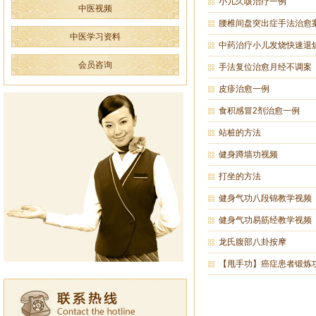
小儿久咳治疗一例
中医视频
腰椎间盘突出症手法治愈
中医学习资料
中药治疗小儿发烧快速退
会员咨询
手法复位治愈月经不调案
皮疹治愈一例
食积感冒2剂治愈一例
站桩的方法
健身蹲墙功视频
打坐的方法
健身气功八段锦教学视频
健身气功易筋经教学视频
龙氏腹部八卦按摩
【甩手功】癌症患者锻炼