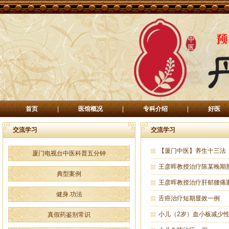
首页
|
医馆概况
|
专科介绍
|
好医
交流学习
交流学习
【厦门中医】养生十三法
厦门电视台中医科普五分钟
王彦晖教授治疗陈某晚期
典型案例
王彦晖教授治疗肝郁腰痛
健身.功法
舌癌治疗短期显效一例
小儿（2岁）血小板减少
真假药鉴别常识