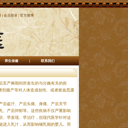
册
|
会员登录
|
官方微博
养生保健
|
联系我们
后至产褥期间所发生的与分娩有关的疾
者剖腹产等对人体造成创伤、或者瘀血恶露
产后盗汗、产后头痛、身痛、产后关节
乳、产后抑郁等。这些疾病不仅严重影响
防、早发现、早治疗，但现代医学针对这
能进入乳汁，从而影响哺乳期的婴儿。而