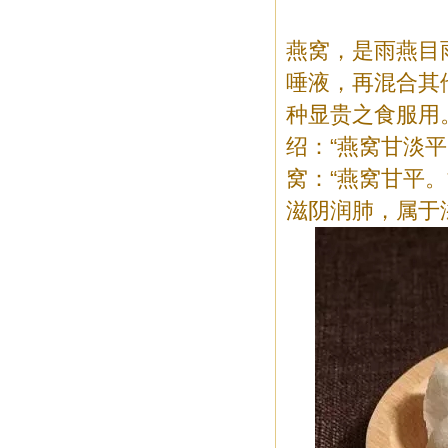
燕窝，是雨燕目
唾液，再混合其
种显贵之食服用
绍：“燕窝甘淡
窝：“燕窝甘平
滋阴润肺，属于