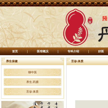
首页
|
医馆概况
|
专科介绍
|
好医
养生保健
舌诊.体质
聊中医
养生.药膳
舌诊.体质