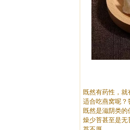
既然有药性，就
适合吃燕窝呢？
既然是滋阴类的
燥少苔甚至是无
苔不厚。