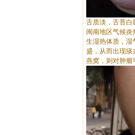
舌质淡，舌苔白
闽南地区气候炎
生湿热体质，湿
盛，从而出现痰
燕窝，则对肿瘤