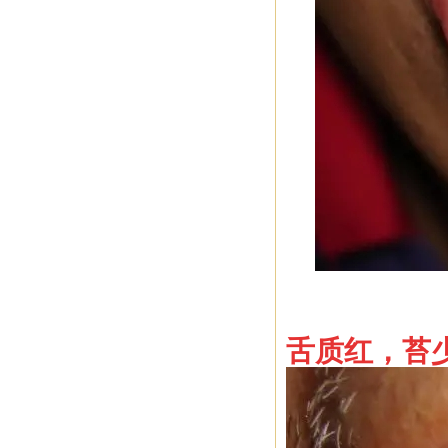
舌
质红，苔