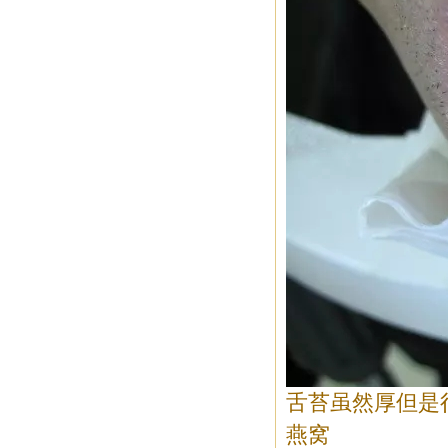
舌苔虽然厚但是
燕窝